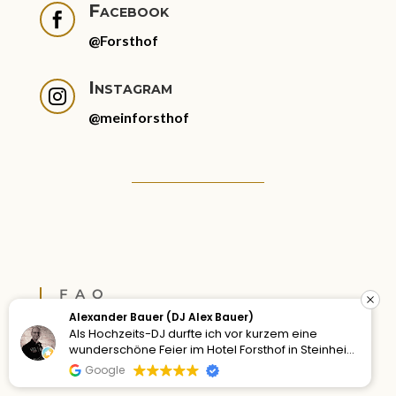
Facebook

@Forsthof
Instagram

@meinforsthof
FAQ
„Kann ich meinen
Hund
Alexander Bauer (DJ Alex Bauer)
0
Als Hochzeits-DJ durfte ich vor kurzem eine
mitbringen?“
wunderschöne Feier im Hotel Forsthof in Steinheim
begleiten und war von der angenehmen
Google
Atmosphäre dieser Location angetan.